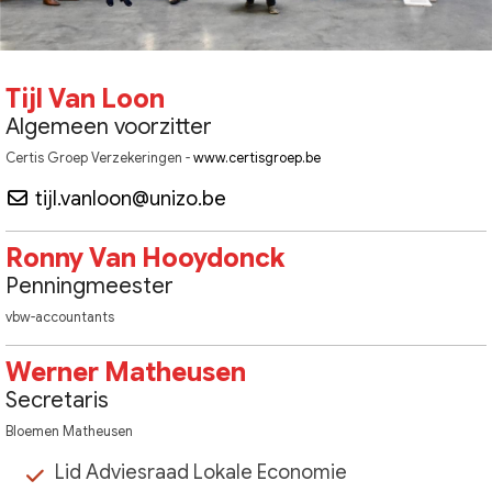
Tijl Van Loon
Algemeen voorzitter
Certis Groep Verzekeringen -
www.certisgroep.be
tijl.vanloon@unizo.be
Ronny Van Hooydonck
Penningmeester
vbw-accountants
Werner Matheusen
Secretaris
Bloemen Matheusen
Lid Adviesraad Lokale Economie