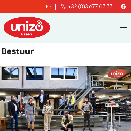
|
+32 (0)3 677 07 77
|
Bestuur